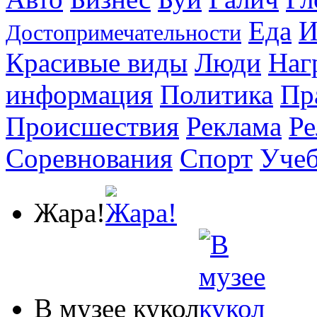
Еда
И
Достопримечательности
Красивые виды
Люди
Наг
информация
Политика
Пр
Происшествия
Реклама
Ре
Соревнования
Спорт
Уче
Жара!
В музее кукол