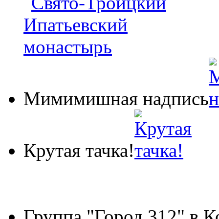
Мимимишная надпись
Крутая тачка!
Группа "Город 312" в 