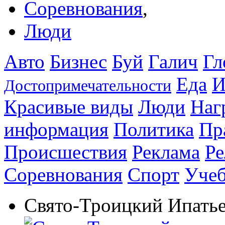
Соревнования
,
Люди
Авто
Бизнес
Буй
Галич
Гл
Еда
И
Достопримечательности
Красивые виды
Люди
Наг
информация
Политика
Пр
Происшествия
Реклама
Ре
Соревнования
Спорт
Уче
Свято-Троицкий Ипать