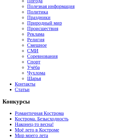
Погода
Полезная информация
Политика
Праздники
Природный мир
Происшествия
Реклама
Религия
Смешное
СМИ
Соревнования
Спорт
Учёба
Чухлома
Шарья
Контакты
Статьи
Конкурсы
Романтичная Кострома
Кострома. Безысходность
Наконец-то весна!
Моё лето в Костроме
Мир моего лета