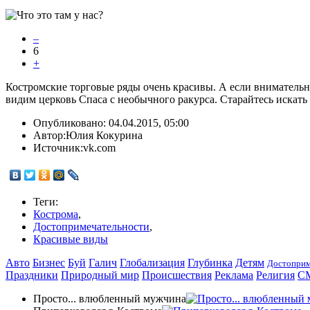
–
6
+
Костромские торговые ряды очень красивы. А если внимательн
видим церковь Спаса с необычного ракурса. Старайтесь искать
Опубликовано:
04.04.2015, 05:00
Автор:
Юлия Кокурина
Источник:
vk.com
Теги:
Кострома
,
Достопримечательности
,
Красивые виды
Авто
Бизнес
Буй
Галич
Глобализация
Глубинка
Детям
Достоприм
Праздники
Природный мир
Происшествия
Реклама
Религия
С
Просто... влюбленный мужчина