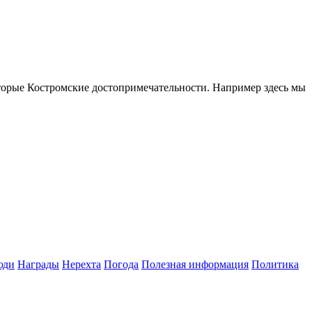
оторые Костромские достопримечательности. Например здесь мы
юди
Награды
Нерехта
Погода
Полезная информация
Политика