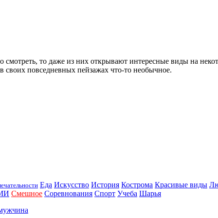
о смотреть, то даже из них открывают интересные виды на нек
 в своих повседневных пейзажах что-то необычное.
Еда
Искусство
История
Кострома
Красивые виды
Л
ечательности
МИ
Смешное
Соревнования
Спорт
Учеба
Шарья