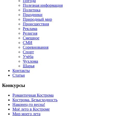
Погода
Полезная информация
Политика
Праздники
Природный мир
Происшествия
Реклама
Религия
Смешное
СМИ
Соревнования
Спорт
Учёба
Чухлома
Шарья
Контакты
Статьи
Конкурсы
Романтичная Кострома
Кострома. Безысходность
Наконец-то весна!
Моё лето в Костроме
Мир моего лета