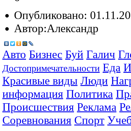
Опубликовано:
01.11.20
Автор:
Александр
Авто
Бизнес
Буй
Галич
Гл
Еда
И
Достопримечательности
Красивые виды
Люди
Наг
информация
Политика
Пр
Происшествия
Реклама
Ре
Соревнования
Спорт
Уче