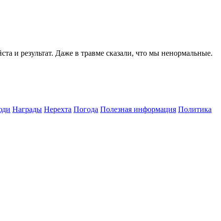
ста и результат. Даже в травме сказали, что мы ненормальные.
юди
Награды
Нерехта
Погода
Полезная информация
Политика