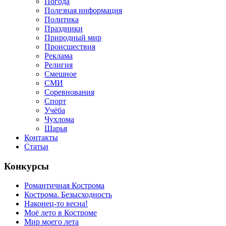
Погода
Полезная информация
Политика
Праздники
Природный мир
Происшествия
Реклама
Религия
Смешное
СМИ
Соревнования
Спорт
Учёба
Чухлома
Шарья
Контакты
Статьи
Конкурсы
Романтичная Кострома
Кострома. Безысходность
Наконец-то весна!
Моё лето в Костроме
Мир моего лета