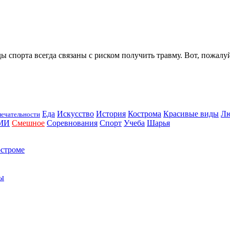
 спорта всегда связаны с риском получить травму. Вот, пожалуй
Еда
Искусство
История
Кострома
Красивые виды
Л
ечательности
МИ
Смешное
Соревнования
Спорт
Учеба
Шарья