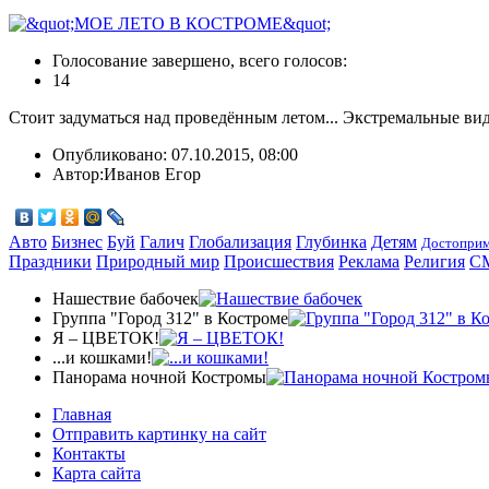
Голосование завершено, всего голосов:
14
Стоит задуматься над проведённым летом... Экстремальные виды
Опубликовано:
07.10.2015, 08:00
Автор:
Иванов Егор
Авто
Бизнес
Буй
Галич
Глобализация
Глубинка
Детям
Достоприм
Праздники
Природный мир
Происшествия
Реклама
Религия
С
Нашествие бабочек
Группа "Город 312" в Костроме
Я – ЦВЕТОК!
...и кошками!
Панорама ночной Костромы
Главная
Отправить картинку на сайт
Контакты
Карта сайта